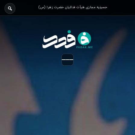
حسینیه مجازی هیأت فدائیان حضرت زهرا (س)