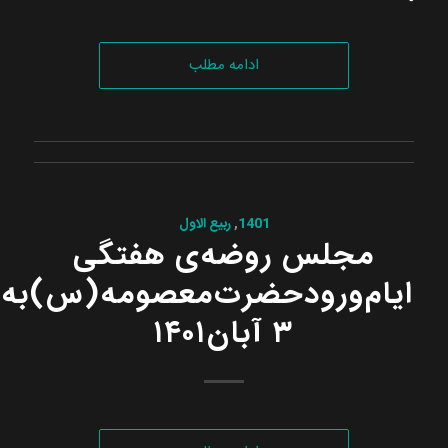
ادامه مطلب
1401
,
ربیع الاول
مجلس‌ روضه‌ی ‌هفتگی
ایام‌ورودحضرت‌معصومه(س)‌به‌ش
۳ آبان۱۴۰۱