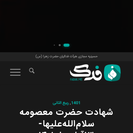
حسینیه مجازی هیآت فدائیان حضرت زهرا (س)
1401
,
ربیع الثانی
شهادت حضرت معصومه
سلام‌الله‌علیها-