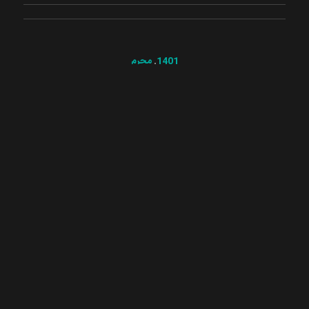
1401
,
محرم
شب چهارم عزاداری دهه دوم
محرم – ۲۵ مرداد ۱۴۰۱
ادامه مطلب
5
4
3
2
1
صفحه 3 از 5